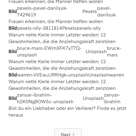
Frauen erkennen, die Männer treffen wollen
pexels-pavel-danilyuk-
pavel-
Bild
Pexels
7429619
danilyuk
Frauen erkennen, die Männer treffen wollen
Bild
pexels-olly-3811814
Pexels
pexels-olly
Warum nette Kerle immer Letzter werden: 12
Gewohnheiten, die die Anziehungskraft zerstören
bruce-mars-EWmXFK7yT7Q-
bruce-
Bild
Unsplash
unsplash
mars
Warum nette Kerle immer Letzter werden: 12
Gewohnheiten, die die Anziehungskraft zerstören
Bild
warren-VVEwJJRRHgk-unsplash
Unsplash
warren
Warum nette Kerle immer Letzter werden: 12
Gewohnheiten, die die Anziehungskraft zerstören
zanyar-ibrahim-
zanyar-
Bild
Unsplash
h2K0NgBOW5c-unsplash
ibrahim
Bist du ein Liebhaber oder ein Verlierer? Finde es jetzt
heraus
Next