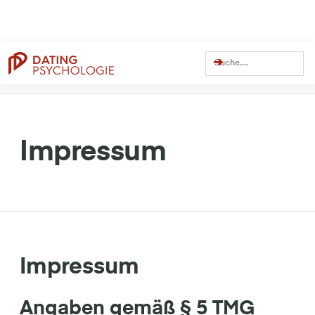
Dating Coach Seit
Über
13 Millionen
Über
41 Millionen
15 Jahren
Views auf YouTube
Views Gesamt
Impressum
Impressum
Angaben gemäß § 5 TMG