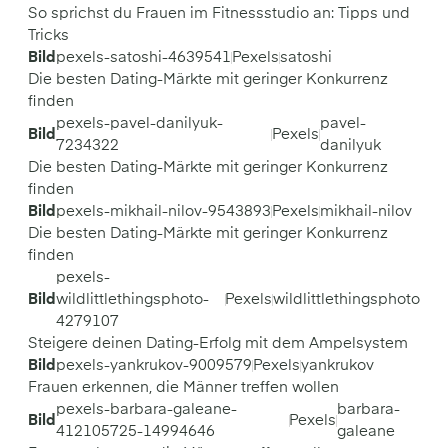
So sprichst du Frauen im Fitnessstudio an: Tipps und
Tricks
Bild
pexels-satoshi-4639541
Pexels
satoshi
Die besten Dating-Märkte mit geringer Konkurrenz
finden
pexels-pavel-danilyuk-
pavel-
Bild
Pexels
7234322
danilyuk
Die besten Dating-Märkte mit geringer Konkurrenz
finden
Bild
pexels-mikhail-nilov-9543893
Pexels
mikhail-nilov
Die besten Dating-Märkte mit geringer Konkurrenz
finden
pexels-
Bild
wildlittlethingsphoto-
Pexels
wildlittlethingsphoto
4279107
Steigere deinen Dating-Erfolg mit dem Ampelsystem
Bild
pexels-yankrukov-9009579
Pexels
yankrukov
Frauen erkennen, die Männer treffen wollen
pexels-barbara-galeane-
barbara-
Bild
Pexels
412105725-14994646
galeane