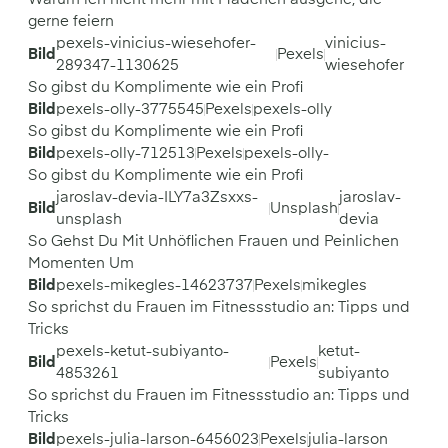
gerne feiern
pexels-vinicius-wiesehofer-
vinicius-
Bild
Pexels
289347-1130625
wiesehofer
So gibst du Komplimente wie ein Profi
Bild
pexels-olly-3775545
Pexels
pexels-olly
So gibst du Komplimente wie ein Profi
Bild
pexels-olly-712513
Pexels
pexels-olly-
So gibst du Komplimente wie ein Profi
jaroslav-devia-ILY7a3Zsxxs-
jaroslav-
Bild
Unsplash
unsplash
devia
So Gehst Du Mit Unhöflichen Frauen und Peinlichen
Momenten Um
Bild
pexels-mikegles-14623737
Pexels
mikegles
So sprichst du Frauen im Fitnessstudio an: Tipps und
Tricks
pexels-ketut-subiyanto-
ketut-
Bild
Pexels
4853261
subiyanto
So sprichst du Frauen im Fitnessstudio an: Tipps und
Tricks
Bild
pexels-julia-larson-6456023
Pexels
julia-larson