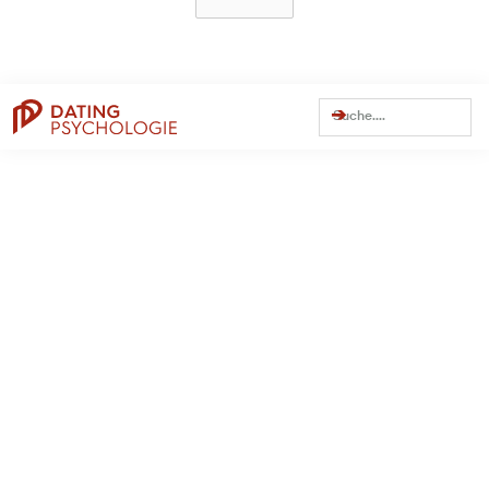
Dating Tipps
Online-Dating
Weitere Themen
Persönlichkeit
Trennung
Beziehung
Dating
Flirten
Traumfrau finden
Dating Apps
Bumble
C-Date
Datingcafe
Elitepartner
Hinge
JOYclub
Lemonswan
Lovescout24
Parship
Poppen.de
Tinder
Zweisam
Artikel einreichen / für uns schreiben
Über Estefano
Kontakt
Impressum
Datenschutz
AGBs
Zugang alter Mitgliederbereich