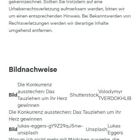
gekennzeichnet. Sollten Sie trotzdem auf eine
Urheberrechtsverletzung aufmerksam werden, bitten wir
um einen entsprechenden Hinweis. Bei Bekanntwerden von
Rechtsverletzungen werden wir derartige Inhalte
umgehend entfernen.
Bildnachweise
Die Konkurrenz
ausstechen: Das
Volodymyr
Bild
Shutterstock
Tauziehen um ihr Herz
TVERDOKHLIB
gewinnen
Die Konkurrenz ausstechen: Das Tauziehen um ihr
Herz gewinnen
lukas-eggers-gY9Z29qJ5nw-
Lukas
Bild
Unsplash
unsplash
Eggers
Warum ich nicht mehr mit Mädchen ausgehe, die