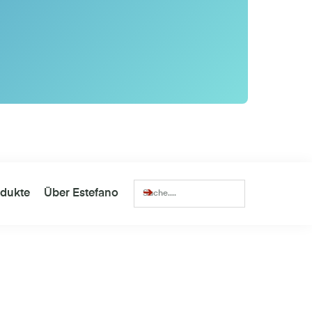
dukte
Über Estefano
lirten
Traumfrau finden