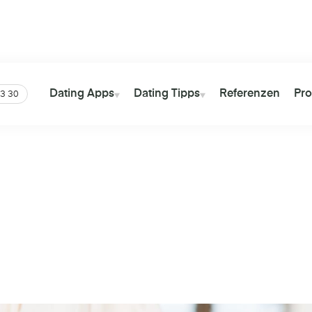
tter
Über
13 Millionen
Views auf
Über
41 Mil
YouTube
Gesamt
Dating Apps
Dating Tipps
Referenzen
Pro
3 30