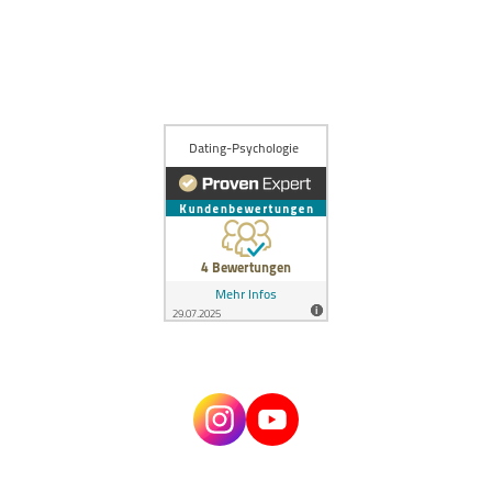
itepartner
Hinge
JOYclub
Lemonswan
Lovescout24
Par
chreiben
Über Estefano
Kontakt
Impressum
Datenschutz
AGBs
© 2024 Dating Psychologie