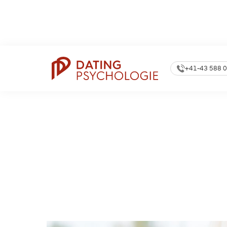
360.000
Newsle
Dating Coach Seit
15 Jahren
Anmeldungen
+41-43 588 0