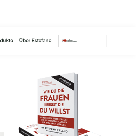
lionen
Views
Über
14.352
zufriedene Kunden
dukte
Über Estefano