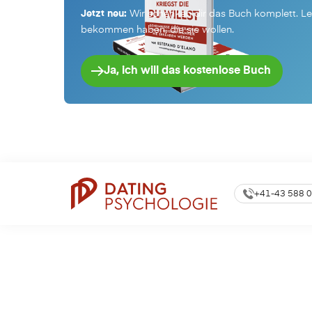
Jetzt neu:
Wir schenken dir das Buch komplett. L
bekommen haben, die sie wollen.
Ja, ich will das kostenlose Buch
+41-43 588 0
Online-Dating
Weite