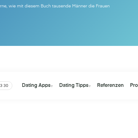
erne, wie mit diesem Buch tausende Männer die Frauen
Dating Tipps
Dating Apps
Dating Tipps
Referenzen
Pro
3 30
re Themen
Persönlichkeit
Trennung
Beziehung
Dating
F
Dating Apps