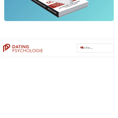
Dating Tipps
Online-Dating
Weitere Themen
Persönlichkeit
Trennung
Beziehung
Dating
Flirten
Traumfrau finden
Dating Apps
Bumble
C-Date
Datingcafe
Elitepartner
Hinge
JOYclub
Lemonswan
Lovescout24
Parship
Poppen.de
Tinder
Zweisam