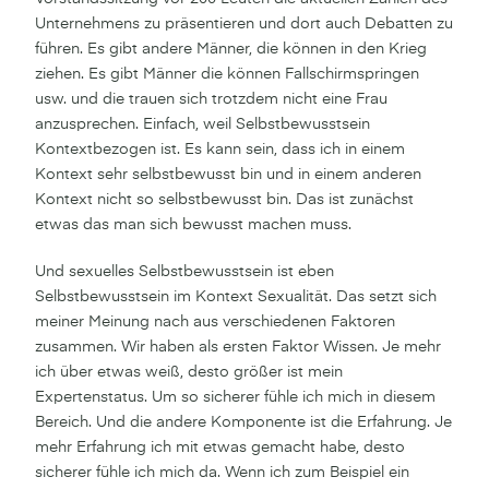
Unternehmens zu präsentieren und dort auch Debatten zu
führen. Es gibt andere Männer, die können in den Krieg
ziehen. Es gibt Männer die können Fallschirmspringen
usw. und die trauen sich trotzdem nicht eine Frau
anzusprechen. Einfach, weil Selbstbewusstsein
Kontextbezogen ist. Es kann sein, dass ich in einem
Kontext sehr selbstbewusst bin und in einem anderen
Kontext nicht so selbstbewusst bin. Das ist zunächst
etwas das man sich bewusst machen muss.
Und sexuelles Selbstbewusstsein ist eben
Selbstbewusstsein im Kontext Sexualität. Das setzt sich
meiner Meinung nach aus verschiedenen Faktoren
zusammen. Wir haben als ersten Faktor Wissen. Je mehr
ich über etwas weiß, desto größer ist mein
Expertenstatus. Um so sicherer fühle ich mich in diesem
Bereich. Und die andere Komponente ist die Erfahrung. Je
mehr Erfahrung ich mit etwas gemacht habe, desto
sicherer fühle ich mich da. Wenn ich zum Beispiel ein