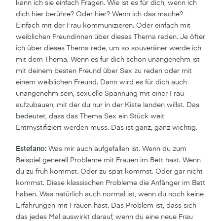
kann ich sie einfach Fragen. Wie ist es für dich, wenn ich
dich hier berühre? Oder hier? Wenn ich das mache?
Einfach mit der Frau kommunizieren. Oder einfach mit
weiblichen Freundinnen über dieses Thema reden. Je öfter
ich über dieses Thema rede, um so souveräner werde ich
mit dem Thema. Wenn es für dich schon unangenehm ist
mit deinem besten Freund über Sex zu reden oder mit
einem weiblichen Freund. Dann wird es für dich auch
unangenehm sein, sexuelle Spannung mit einer Frau
aufzubauen, mit der du nur in der Kiste landen willst. Das
bedeutet, dass das Thema Sex ein Stück weit
Entmystifiziert werden muss. Das ist ganz, ganz wichtig.
Estefano:
Was mir auch aufgefallen ist. Wenn du zum
Beispiel generell Probleme mit Frauen im Bett hast. Wenn
du zu früh kommst. Oder zu spät kommst. Oder gar nicht
kommst. Diese klassischen Probleme die Anfänger im Bett
haben. Was natürlich auch normal ist, wenn du noch keine
Erfahrungen mit Frauen hast. Das Problem ist, dass sich
das jedes Mal auswirkt darauf, wenn du eine neue Frau