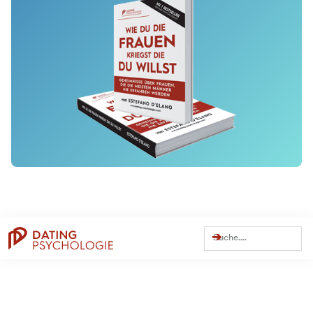
Dating Tipps
Online-Dating
Weitere Themen
Persönlichkeit
Trennung
Beziehung
Dating
Flirten
Traumfrau finden