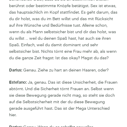
berührst oder bestimmte Knöpfe betätigst. Sex ist etwas,
das hauptsächlich im Kopf stattfindet. Es geht darum, das
du dir holst, was du im Bett willst und das mit Rücksicht
auf ihre Wünsche und Bedürfnisse tust. Alleine schon,
wenn du als Mann selbstsicher bist und dir das holst, was
du willst … weil du deinen Spaß hast, hat auch sie ihren
Spaß. Einfach, weil du damit dominant und sehr
selbstsicher bist. Nichts törnt eine Frau mehr ab, als wenn
du die ganze Zeit fragst: Ist das okay? Magst du das?
Darius:
Genau. Ziehe zu hart an deinen Haaren, oder?
Estefano:
Ja, genau. Das ist diese Unsicherheit, die Frauen
abtörnt. Und die Sicherheit törnt Frauen an. Selbst wenn
sie diese Bewegung gerade nicht mag, so steht sie doch
auf die Selbstsicherheit mit der du diese Bewegung
gerade ausgeführt hast. Das ist der Mega Unterschied
hier.