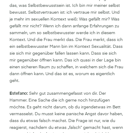
das, was Selbstbewusstsein ist. Ich bin mir meiner selbst
bewusst. Selbstvertrauen ist: ich vertraue mir selbst. Und
je mehr im sexuellen Kontext weiß: Was gefällt mir? Was
gefällt mir nicht? Wenn ich dann anfange Erfahrungen zu
sammeln, um so selbstbewusster werde ich in diesem
Kontext. Und die Frau merkt das. Die Frau merkt, dass ich
ein selbstbewusster Mann bin im Kontext Sexualität. Dass
sie sich mir gegenüber fallen lassen kann. Dass sie sich
mir gegenüber öffnen kann. Das ich quasi in der Lage bin
einen sicheren Raum zu schaffen, in welchem sich die Frau
dann öffnen kann. Und das ist es, worum es eigentlich
geht.
Estefano:
Sehr gut zusammengefasst von dir. Der
Hammer. Eine Sache die ich gerne noch hinzufügen
möchte. Es geht nicht darum, ob du irgendetwas im Bett
vermasselst. Du musst keine panische Angst davor haben,
dass du etwas falsch machst. Die Frage ist nur, wie du
reagierst, nachdem du etwas „falsch“ gemacht hast, wenn