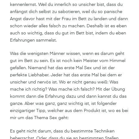
kennenlernst. Weil du innerlich so unsicher bist, dass du
anfängst dich selbst zu sabotieren, weil du so panische
Angst davor hast mit der Frau im Bett zu landen und dann
schon wieder alles falsch zu machen. Deshalb ist es eben
auch so wichtig, dass du gut im Bett bist, indem du eben
Erfahrungen sammelst.
Was die wenigsten Männer wissen, wenn es darum geht
gut im Bett zu sein. Es ist noch kein Meister vom Himmel
gefallen. Niemand hat das erste Mal Sex und ist der
perfekte Liebhaber. Jeder hat das erste Mal bei dem er
unsicher und nervös ist. Wo er nicht genau weiß: Was
mache ich richtig? Was mache ich falsch? Mit der Übung
kommt dann die Erfahrung dazu und dann kannst du das
ganze. Aber was ganz, ganz wichtig ist, ist folgender
einzigartiger Tipp, welcher aus dem Produkt ist, wo es bei
mir um das Thema Sex geht:
Es geht nicht darum, dass du bestimmte Techniken
beherrschst. Oder, dass du sie an bestimmten Stellen