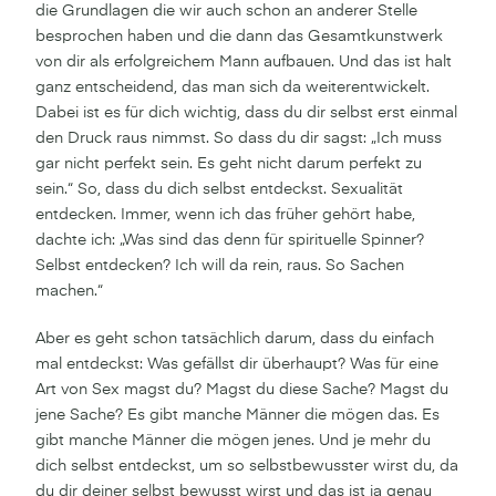
die Grundlagen die wir auch schon an anderer Stelle
besprochen haben und die dann das Gesamtkunstwerk
von dir als erfolgreichem Mann aufbauen. Und das ist halt
ganz entscheidend, das man sich da weiterentwickelt.
Dabei ist es für dich wichtig, dass du dir selbst erst einmal
den Druck raus nimmst. So dass du dir sagst: „Ich muss
gar nicht perfekt sein. Es geht nicht darum perfekt zu
sein.“ So, dass du dich selbst entdeckst. Sexualität
entdecken. Immer, wenn ich das früher gehört habe,
dachte ich: „Was sind das denn für spirituelle Spinner?
Selbst entdecken? Ich will da rein, raus. So Sachen
machen.“
Aber es geht schon tatsächlich darum, dass du einfach
mal entdeckst: Was gefällst dir überhaupt? Was für eine
Art von Sex magst du? Magst du diese Sache? Magst du
jene Sache? Es gibt manche Männer die mögen das. Es
gibt manche Männer die mögen jenes. Und je mehr du
dich selbst entdeckst, um so selbstbewusster wirst du, da
du dir deiner selbst bewusst wirst und das ist ja genau