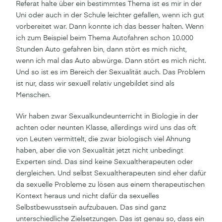
Referat halte über ein bestimmtes Thema ist es mir in der
Uni oder auch in der Schule leichter gefallen, wenn ich gut
vorbereitet war. Dann konnte ich das besser halten. Wenn
ich zum Beispiel beim Thema Autofahren schon 10.000
Stunden Auto gefahren bin, dann stört es mich nicht,
wenn ich mal das Auto abwürge. Dann stört es mich nicht.
Und so ist es im Bereich der Sexualität auch. Das Problem
ist nur, dass wir sexuell relativ ungebildet sind als
Menschen.
Wir haben zwar Sexualkundeunterricht in Biologie in der
achten oder neunten Klasse, allerdings wird uns das oft
von Leuten vermittelt, die zwar biologisch viel Ahnung
haben, aber die von Sexualität jetzt nicht unbedingt
Experten sind. Das sind keine Sexualtherapeuten oder
dergleichen. Und selbst Sexualtherapeuten sind eher dafür
da sexuelle Probleme zu lösen aus einem therapeutischen
Kontext heraus und nicht dafür da sexuelles
Selbstbewusstsein aufzubauen. Das sind ganz
unterschiedliche Zielsetzungen. Das ist genau so, dass ein