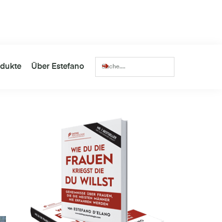
lionen
Views
Über
14.352
zufriedene Kunden
dukte
Über Estefano