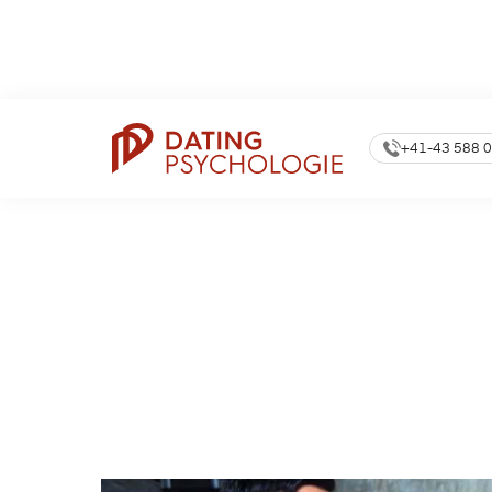
360.000
Newsle
Dating Coach Seit
15 Jahren
Anmeldungen
+41-43 588 0