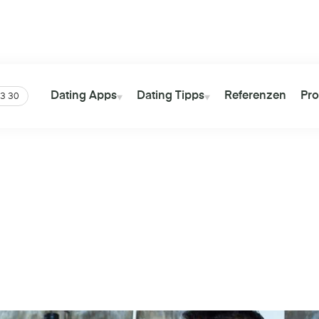
tter
Über
13 Millionen
Views auf
Über
41 Mil
YouTube
Gesamt
Dating Apps
Dating Tipps
Referenzen
Pro
3 30