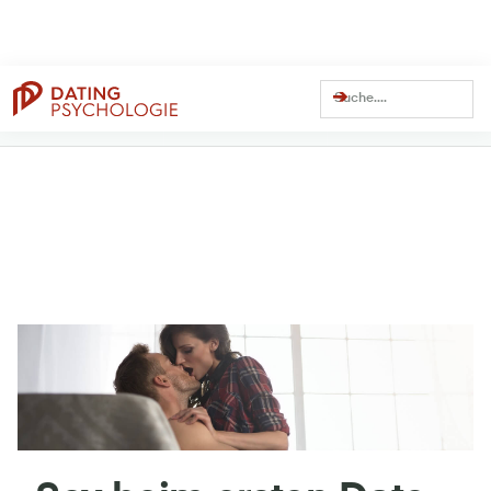
Dating Coach Seit
Über
13 Millionen
Über
41 Millionen
15 Jahren
Views auf YouTube
Views Gesamt