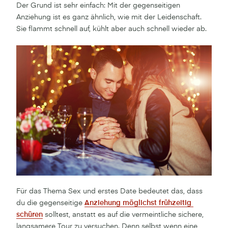
Der Grund ist sehr einfach: Mit der gegenseitigen
Anziehung ist es ganz ähnlich, wie mit der Leidenschaft.
Sie flammt schnell auf, kühlt aber auch schnell wieder ab.
Für das Thema Sex und erstes Date bedeutet das, dass
du die gegenseitige
Anziehung möglichst frühzeitig 
schüren
solltest, anstatt es auf die vermeintliche sichere,
langsamere Tour zu versuchen. Denn selbst wenn eine