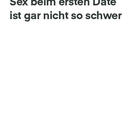
Sex beim ersten Date
ist gar nicht so schwer