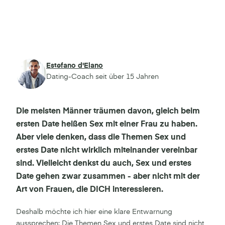
Estefano d'Elano
Dating-Coach seit über 15 Jahren
Die meisten Männer träumen davon, gleich beim
ersten Date heißen Sex mit einer Frau zu haben.
Aber viele denken, dass die Themen Sex und
erstes Date nicht wirklich miteinander vereinbar
sind. Vielleicht denkst du auch, Sex und erstes
Date gehen zwar zusammen - aber nicht mit der
Art von Frauen, die DICH interessieren.
Deshalb möchte ich hier eine klare Entwarnung
aussprechen: Die Themen Sex und erstes Date sind nicht