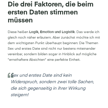
Die drei Faktoren, die beim
ersten Daten stimmen
müssen
Diese heißen
Logik, Emotion und Logistik
. Das werde ich
gleich noch näher erläutern. Aber zunächst möchte ich mit
dem wichtigsten Punkt überhaupt beginnen: Die Themen
Sex und erstes Date sind nicht nur bestens miteinander
vereinbar, sondern bilden sogar in Hinblick auf mögliche
"ernsthaftere Absichten" eine perfekte Einheit.
Sex und erstes Date sind kein
Widerspruch, sondern zwei tolle Sachen,
die sich gegenseitig in ihrer Wirkung
steigern!