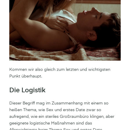
Kommen wir also gleich zum letzten und wichtigsten
Punkt überhaupt.
Die Logistik
Dieser Begriff mag im Zusammenhang mit einem so
heißen Thema, wie Sex und erstes Date zwar so
aufregend, wie ein steriles Großraumbüro klingen, aber
geeignete logistische Maßnahmen sind das
Allerwichtigste beim Thema Sex und erstes Date.