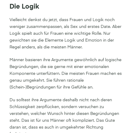
Die Logik
Vielleicht denkst du jetzt, dass Frauen und Logik noch
weniger zusammenpassen, als Sex und erstes Date. Aber
Logik spielt auch für Frauen eine wichtige Rolle. Nur
gewichten sie die Elemente Logik und Emotion in der
Regel anders, als die meisten Männer.
Männer basieren ihre Argumente gewöhnlich auf logische
Begründungen, die sie gerne mit einer emotionalen
Komponente unterfüttern. Die meisten Frauen machen es
genau umgekehrt. Sie führen rationale
(Schein-)Begründungen für ihre Gefühle an.
Du solltest ihre Argumente deshalb nicht nach deren
Schlüssigkeit zerpflücken, sondern versuchen zu
verstehen, welcher Wunsch hinter diesen Begründungen
steht. Das ist für uns Männer oft kompliziert. Das Gute
daran ist, dass es auch in umgekehrter Richtung