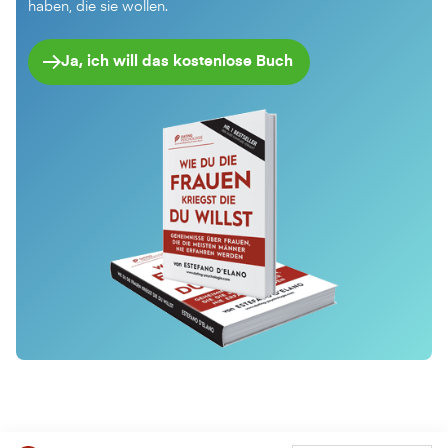
haben, die sie wollen.
Ja, ich will das kostenlose Buch