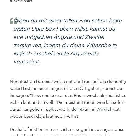
funktioniert.
Wenn du mit einer tollen Frau schon beim
ersten Date Sex haben willst, kannst du
ihre möglichen Ängste und Zweifel
zerstreuen, indem du deine Wünsche in
logisch erscheinende Argumente
verpackst.
Möchtest du beispielsweise mit der Frau, auf die du richtig
scharf bist, an einen ungestörteren Ort gehen, kannst du
ihr sagen: "Lass uns besser den Raum wechseln, hier ist es
viel zu laut und zu voll." Die meisten Frauen werden sofort
darauf eingehen - selbst wenn der Raum in Wirklichkeit
weder besonders laut noch voll ist!
Deshalb funktioniert es meistens sogar ihr zu sagen, dass