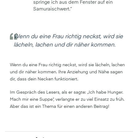
springe ich aus dem Fenster auf ein
Samuraischwert.“
Wenn du eine Frau richtig neckst, wird sie
lächeln, lachen und dir näher kommen.
Wenn du eine Frau richtig neckst, wird sie lächeln, lachen
und dir näher kommen. Ihre Anziehung und Nähe sagen
dir, dass dein Necken funktioniert.
Im Gespräch des Lesers, als er sagte: „Ich habe Hunger.
Mach mir eine Suppe“, verlangte er zu viel Einsatz zu früh.
Aber das ist ein Thema für einen anderen Beitrag!