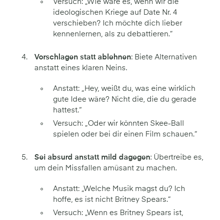
Versuch: „Wie wäre es, wenn wir die
ideologischen Kriege auf Date Nr. 4
verschieben? Ich möchte dich lieber
kennenlernen, als zu debattieren.“
Vorschlagen statt ablehnen
: Biete Alternativen
anstatt eines klaren Neins.
Anstatt: „Hey, weißt du, was eine wirklich
gute Idee wäre? Nicht die, die du gerade
hattest.“
Versuch: „Oder wir könnten Skee-Ball
spielen oder bei dir einen Film schauen.“
Sei absurd anstatt mild dagegen
: Übertreibe es,
um dein Missfallen amüsant zu machen.
Anstatt: „Welche Musik magst du? Ich
hoffe, es ist nicht Britney Spears.“
Versuch: „Wenn es Britney Spears ist,