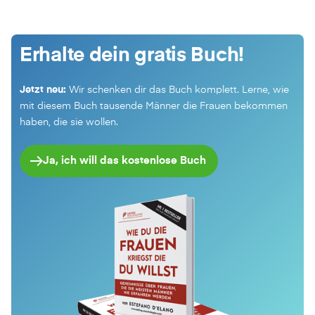
Erhalte dein gratis Buch!
Jetzt neu:
Wir schenken dir das Buch komplett. Lerne, wie
mit diesem Buch tausende Männer die Frauen bekommen
haben, die sie wollen.
Ja, ich will das kostenlose Buch