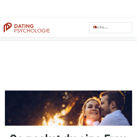
Dating Coach Seit
Über
13 Millionen
Über
41 Millionen
15 Jahren
Views auf YouTube
Views Gesamt