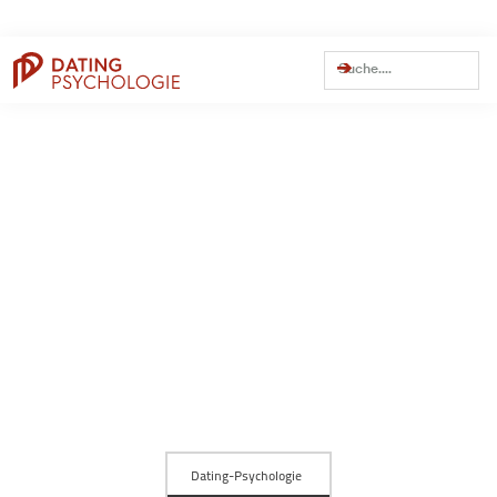
Dating Tipps
Online-Dating
Weitere Themen
Persönlichkeit
Trennung
Beziehung
Dating
Flirten
Traumfrau finden
Dating Apps
Bumble
C-Date
Datingcafe
Elitepartner
Hinge
JOYclub
Lemonswan
Lovescout24
Parship
Poppen.de
Tinder
Zweisam
Artikel einreichen / für uns schreiben
Über Estefano
Kontakt
Impressum
Datenschutz
AGBs
Zugang alter Mitgliederbereich