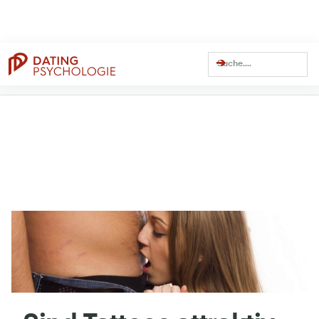
Dating Coach Seit
Über
13 Millionen
Über
41 Millionen
15 Jahren
Views auf YouTube
Views Gesamt