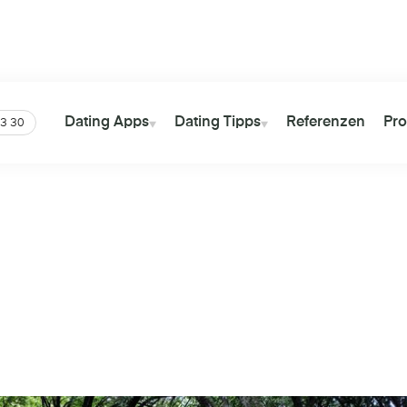
tter
Über
13 Millionen
Views auf
Über
41 Mil
YouTube
Gesamt
Dating Apps
Dating Tipps
Referenzen
Pro
3 30