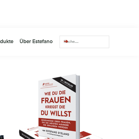
lionen
Views
Über
14.352
zufriedene Kunden
dukte
Über Estefano