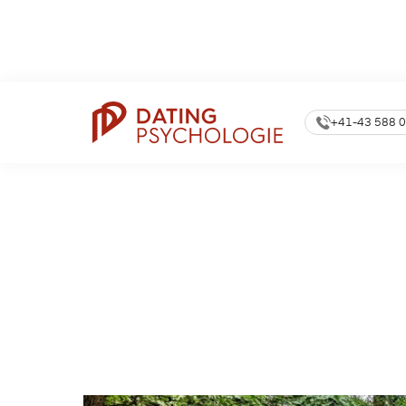
360.000
Newsle
Dating Coach Seit
15 Jahren
Anmeldungen
+41-43 588 0