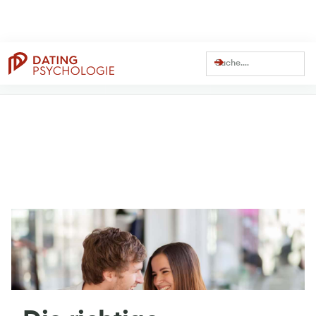
Dating Coach Seit
Über
13 Millionen
Über
41 Millionen
15 Jahren
Views auf YouTube
Views Gesamt