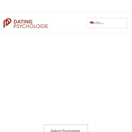
Dating Tipps
Online-Dating
Weitere Themen
Persönlichkeit
Trennung
Beziehung
Dating
Flirten
Traumfrau finden
Dating Apps
Bumble
C-Date
Datingcafe
Elitepartner
Hinge
JOYclub
Lemonswan
Lovescout24
Parship
Poppen.de
Tinder
Zweisam
Artikel einreichen / für uns schreiben
Über Estefano
Kontakt
Impressum
Datenschutz
AGBs
Zugang alter Mitgliederbereich