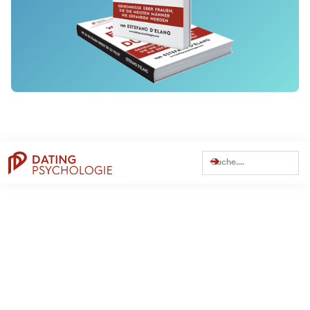
Dating Tipps
Online-Dating
Weitere Themen
Persönlichkeit
Trennung
Beziehung
Dating
Flirten
Traumfrau finden
Dating Apps
Bumble
C-Date
Datingcafe
Elitepartner
Hinge
JOYclub
Lemonswan
Lovescout24
Parship