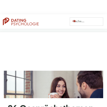
Dating Coach Seit
Über
13 Millionen
Über
41 Millionen
15 Jahren
Views auf YouTube
Views Gesamt