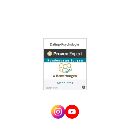
Poppen.de
Tinder
Zweisam
Artikel einreichen / für uns schreiben
Über Estefano
Kontakt
Impressum
Datenschutz
AGBs
Zugang alter Mitgliederbereich
© 2024 Dating Psychologie