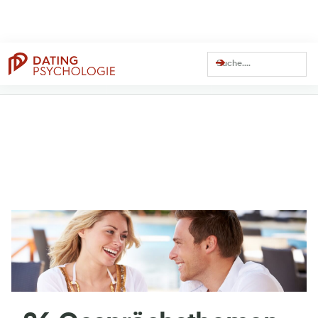
Dating Coach Seit
Über
13 Millionen
Über
41 Millionen
15 Jahren
Views auf YouTube
Views Gesamt