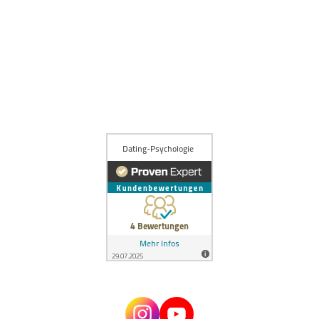
Bumble
C-Date
Datingcafe
Elitepartner
Hinge
JOYclub
Lemonswan
Lovescout24
Parship
Poppen.de
Tinder
Zweisam
Artikel einreichen / für uns schreiben
Über Estefano
Kontakt
Impressum
Datenschutz
AGBs
Zugang alter Mitgliederbereich
© 2024 Dating Psychologie