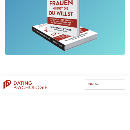
Dating Tipps
Online-Dating
Weitere Themen
Persönlichkeit
Trennung
Beziehung
Dating
Flirten
Traumfrau finden
Dating Apps