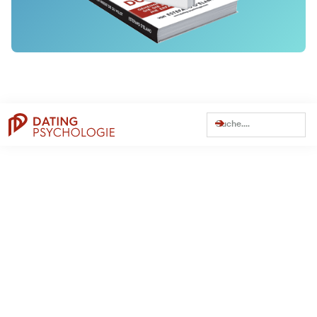
Dating Tipps
Online-Dating
Weitere Themen
Persönlichkeit
Trennung
Beziehung
Dating
Flirten
Traumfrau finden
Dating Apps
Bumble
C-Date
Datingcafe
Elitepartner
Hinge
JOYclub
Lemonswan
Lovescout24
Parship
Poppen.de
Tinder
Zweisam