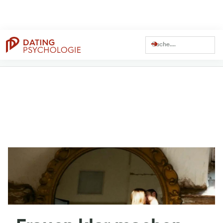
Dating Coach Seit
Über
13 Millionen
Über
41 Millionen
15 Jahren
Views auf YouTube
Views Gesamt