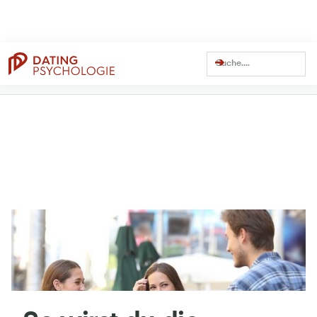
Dating Coach Seit
Über
13 Millionen
Über
41 Millionen
15 Jahren
Views auf YouTube
Views Gesamt