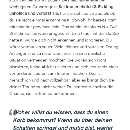
intuitiven Sensor für Lügen. Deshalb lautet eine der
wichtigsten Grundregeln:
Sei immer ehrlich!2. Es klingt
unhöflich und verletzt sie.
Für sie sieht es so aus, als ob
du sie nicht einmal erkannt hast, obwohl ihr bereits intim
miteinander gewesen seid. Das ist ein absolutes No-Go!
Stell dir vor, es wäre umgekehrt: Eine Frau, mit der du Sex
hattest, würde dich nicht erkennen und ignorieren. Du
wärst vermutlich sauer. Viele Männer und vorallem Dating-
Anfänger sind zu distanziert, weil sie eine peinliche
Situation vermeiden möchten. Sie wollen sich nicht
blamieren, keine Abfuhr riskieren und sich erst recht nicht
vor anderen Leuten zum Idioten machen. Das ist
menschlich und nachvollziehbar, aber es bringt dich bei
deiner Traumfrau nicht weiter. Du nimmst dir selbst die
Chance, sie ins Bett zu bekommen.
Woher willst du wissen, dass du einen
Korb bekommst? Wenn du über deinen
Schatten springst und mutig bist, wartet