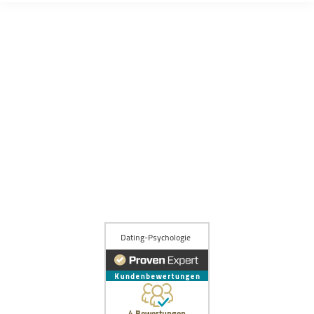
Online-Dating
Weitere Themen
Persönlichkeit
Trennung
Beziehung
Dating
Flirten
Traumfrau finden
Dating Apps
Bumble
C-Date
Datingcafe
Elitepartner
Hinge
JOYclub
Lemonswan
Lovescout24
Parship
Poppen.de
Tinder
Zweisam
Artikel einreichen / für uns schreiben
Über Estefano
Kontakt
Impressum
Datenschutz
AGBs
Zugang alter Mitgliederbereich