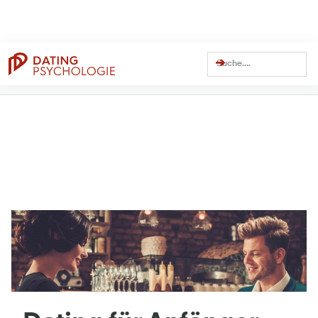
Dating Coach Seit
Über
13 Millionen
Über
41 Millionen
15 Jahren
Views auf YouTube
Views Gesamt