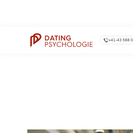
360.000
Newsle
Dating Coach Seit
15 Jahren
Anmeldungen
+41-43 588 0