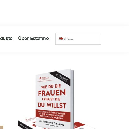
lionen
Views
Über
14.352
zufriedene Kunden
dukte
Über Estefano