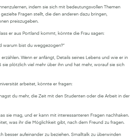
ennenzulernen, indem sie sich mit bedeutungsvollen Themen
zielte Fragen stellt, die den anderen dazu bringen,
ionen preiszugeben.
ass er aus Portland kommt, könnte die Frau sagen:
 und warum bist du weggezogen?“
 erzählen. Wenn er anfängt, Details seines Lebens und wie er in
ß sie plötzlich viel mehr über ihn und hat mehr, worauf sie sich
iversität arbeitet, könnte er fragen:
magst du mehr, die Zeit mit den Studenten oder die Arbeit in der
was sie mag, und er kann mit interessanteren Fragen nachhaken.
tet, was ihr die Möglichkeit gibt, nach dem Freund zu fragen.
ch besser aufeinander zu beziehen. Smalltalk zu überwinden