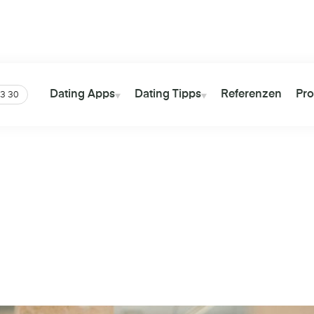
tter
Über
13 Millionen
Views auf
Über
41 Mil
YouTube
Gesamt
Dating Apps
Dating Tipps
Referenzen
Pro
3 30