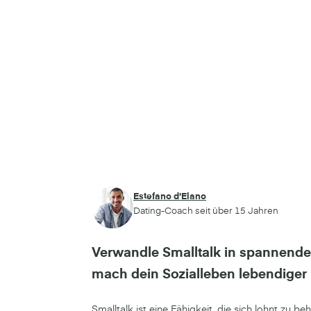
Estefano d'Elano
Dating-Coach seit über 15 Jahren
Verwandle Smalltalk in spannende
mach dein Sozialleben lebendiger m
Smalltalk ist eine Fähigkeit, die sich lohnt zu be